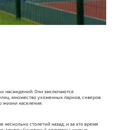
ых насаждений. Они заключаются
улиц, множество ухоженных парков, скверов
 жизни населения.
несколько столетий назад, и за это время
в, группы (куртины), солитеры, живые