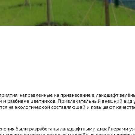
риятия, направленные на привнесение в ландшафт зелён
ий и разбивке цветников. Привлекательный внешний вид 
ся на экологической составляющей и повышают качество
енения были разработаны ландшафтными дизайнерами уже 
и типами являются рядовые и аллейные посадки деревье