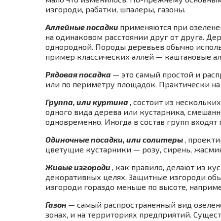
изгороди, рабатки, шпалеры, газоны.
Аллейные посадки
применяются при озелене
на одинаковом расстоянии друг от друга. Де
однородной. Породы деревьев обычно использ
пример классических аллей — каштановые ал
Рядовая посадка
— это самый простой и рас
или по периметру площадок. Практически на 
Группа, или куртина
, состоит из нескольк
одного вида дерева или кустарника, смешанн
одновременно. Иногда в состав групп входят
Одиночные посадки, или солитеры
, проект
цветущие кустарники — розу, сирень, жасми
Живые изгороди
, как правило, делают из к
декоративных целях. Защитные изгороди обы
изгороди гораздо меньше по высоте, наприме
Газон
— самый распространенный вид озелене
зонах, и на территориях предприятий. Сущес