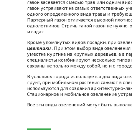
газон засевается смесью трав или одним вид
газон устраивают на самых ответственных уча
одного определенного вида травы и требующ
Партерный газон отличается высокой плотно
однолетников. Стричь такой газон не нужно,
и садах.
Кроме упомянутых видов посадки, при озел
цветники
. При этом выбор вида озеленения 
уместна куртина из крупных деревьев, а в 
специалисты комбинируют несколько типов н
связаны не только между собой, но и с город
В условиях города используется два вида оз
грунт, при мобильном растения сажают в сп
используются для создания архитектурно-ла
Стационарное и мобильное озеленение устраи
Все эти виды озеленений могут быть выполне