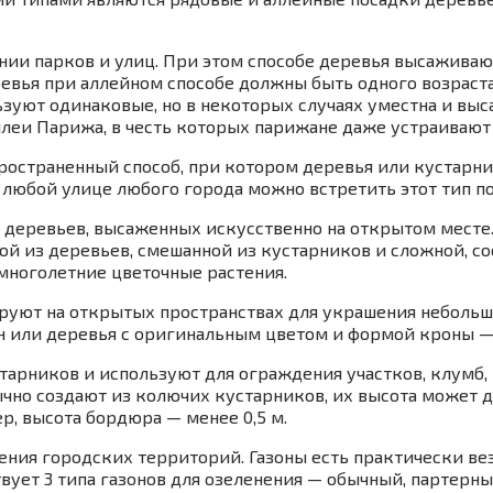
нии парков и улиц. При этом способе деревья высаживаю
ревья при аллейном способе должны быть одного возраста
уют одинаковые, но в некоторых случаях уместна и выс
леи Парижа, в честь которых парижане даже устраивают
пространенный способ, при котором деревья или кустар
любой улице любого города можно встретить этот тип п
их деревьев, высаженных искусственно на открытом месте
ой из деревьев, смешанной из кустарников и сложной, с
 многолетние цветочные растения.
ируют на открытых пространствах для украшения небольш
н или деревья с оригинальным цветом и формой кроны — 
устарников и используют для ограждения участков, клумб,
чно создают из колючих кустарников, их высота может д
р, высота бордюра — менее 0,5 м.
ния городских территорий. Газоны есть практически вез
твует 3 типа газонов для озеленения — обычный, партер