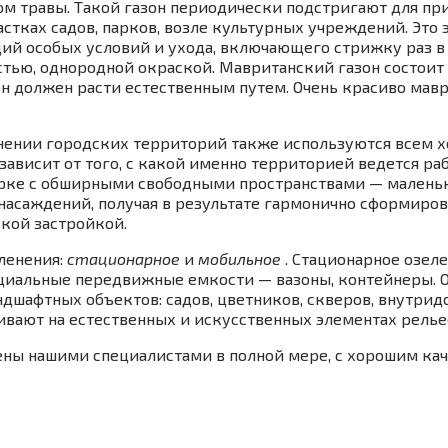
ом травы. Такой газон периодически подстригают для пр
стках садов, парков, возле культурных учреждений. Это 
ий особых условий и ухода, включающего стрижку раз в 
стью, однородной окраской. Мавританский газон состоит
 он должен расти естественным путем. Очень красиво мав
енении городских территорий также используются всем 
зависит от того, с какой именно территорией ведется ра
парке с обширными свободными пространствами — маленьк
асаждений, получая в результате гармонично сформирова
ской застройкой.
еленения:
стационарное
и
мобильное
. Стационарное озел
ециальные передвижные емкости — вазоны, контейнеры. О
ндшафтных объектов: садов, цветников, скверов, внутри
вают на естественных и искусственных элементах релье
ны нашими специалистами в полной мере, с хорошим каче