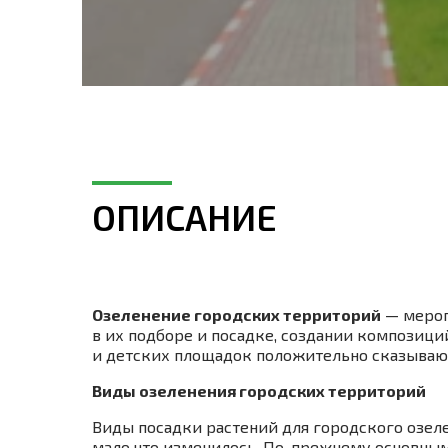
ОПИСАНИЕ
Озеленение городских территорий
— мероп
в их подборе и посадке, создании композиц
и детских площадок положительно сказывают
Виды озеленения городских территорий
Виды посадки растений для городского озел
мало что изменилось. По-прежнему основным